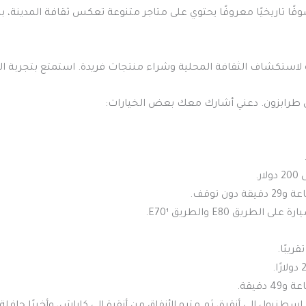
 (Russian Market): يعتبر سوقًا تاريخيًا معروفًا يحتوي على متاجر متنوعة تعكس ثقاف
ة لاستكشاف الثقافة المحلية وشراء منتجات فريدة. استمتع بتجربة ا
طرابزون. دعني أشارك معك بعض الخيارات:
طريق E80 والطريق E70¹.