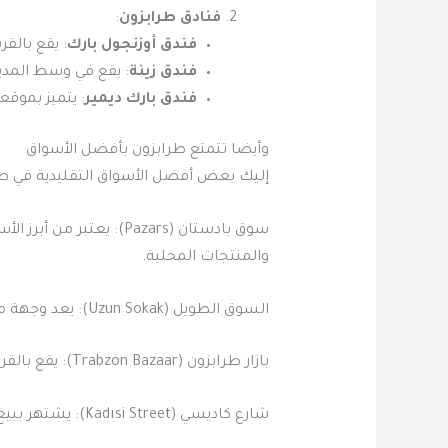
فنادق طرابزون
:
فندق أوزنجول بارك
: يقع بالق
فندق زينة
: يقع في وسط المدينة
فندق بارك ديمير
: يتميز بموقع
وأيضا تتمتع طرابزون بأفضل الأسواق
إليك بعض أفضل الأسواق التقليدية في طرا
سوق بادستان (Pazars):
والمنتجات المحلية.
السوق الطويل (Uzun Sokak): يعد وجهة مثالية لمحبي التسوق، حيث يحتوي على متاجر متنوعة تبيع الملابس والأدوات المنزلية والحرف اليدوية.
بازار طرابزون (Trabzon Bazaar): يقع بالقرب من ميدان طرابزون الشهير ويعرض مجموعة متنوعة من المجوهرات والمشغولات الفضية والذهبية.
شارع كاديسي (Kadısi Street): يشتهر ببيع المنتجات التركية المميزة مثل الجلود والسيراميك والحرف اليدوية.