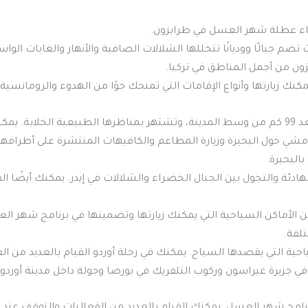
قضاء عطلة شهر العسل في طرابزون.
م جبالًا ووديانًا تتخللها الشلالات الصافية والأنهار والغابات الواس
زون من أجمل المناطق في تركيا.
كنك زيارتها وأنواع الإقامات التي تمنحك جوًا من الهدوء والرومانسية.
منطقة أوزنجول: تقع بحيرة أوزنجول على بعد 99 كم من وسط المدينة، وتشتهر بمناظرها الطبي
 مشي حول البحيرة وزيارة المطاعم والكافيهات المنتشرة على أطرافها.
البحيرة.
لهادئة والتجول بين الجبال الخضراء والشلالات في إيدر. يمكنك أيضًا 
ن الأماكن السياحية التي يمكنك زيارتها وتضمينها في برنامج شهر ال
لفة.
ياحية التي يقصدها السياح. يمكنك في رحلة أوردو القيام بالعديد من 
ي جزيرة غيراسون وركوب التلفريك في بورصا وجولة داخل مدينة أوردو.