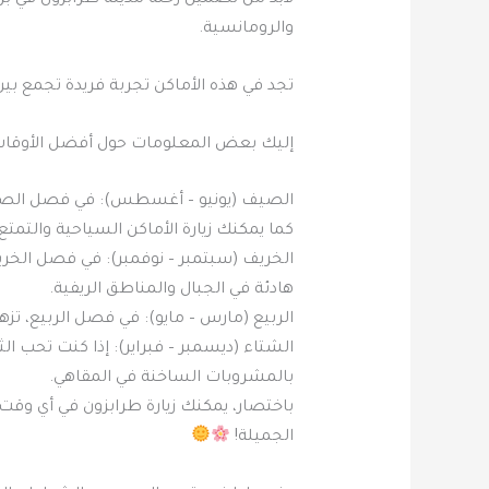
لابد من تضمين رحلة مدينة طرابزون في ب
والرومانسية.
تجد في هذه الأماكن تجربة فريدة تجمع ب
إليك بعض المعلومات حول أفضل الأوقات ل
الصيف (يونيو – أغسطس): في فصل الصيف،
كما يمكنك زيارة الأماكن السياحية والتمتع ب
الخريف (سبتمبر – نوفمبر): في فصل الخريف
هادئة في الجبال والمناطق الريفية.
الربيع (مارس – مايو): في فصل الربيع، ت
الشتاء (ديسمبر – فبراير): إذا كنت تحب ال
بالمشروبات الساخنة في المقاهي.
باختصار، يمكنك زيارة طرابزون في أي وق
الجميلة!