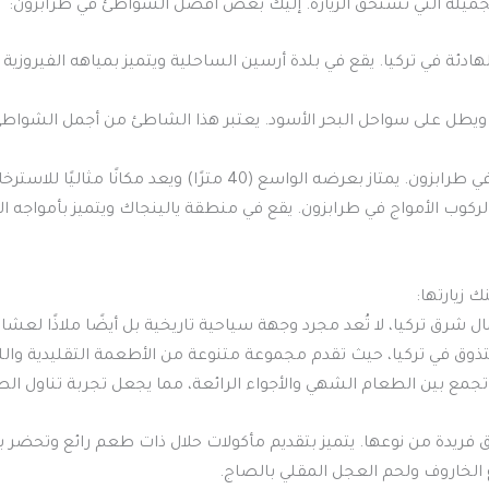
جميلة التي تستحق الزيارة. إليك بعض أفضل الشواطئ في طرابزون:
ئة في تركيا. يقع في بلدة أرسين الساحلية ويتميز بمياهه الفيروزية
يطل على سواحل البحر الأسود. يعتبر هذا الشاطئ من أجمل الشواطئ ال
) ويعد مكانًا مثاليًا للاسترخاء والاستمتاع بالمناظر الخلابة.
كوب الأمواج في طرابزون. يقع في منطقة يالينجاك ويتميز بأمواجه الع
 زيارتها:
شرق تركيا، لا تُعد مجرد وجهة سياحية تاريخية بل أيضًا ملاذًا لعشاق
ق في تركيا، حيث تقدم مجموعة متنوعة من الأطعمة التقليدية واللذ
مع بين الطعام الشهي والأجواء الرائعة، مما يجعل تجربة تناول الطع
 فريدة من نوعها. يتميز بتقديم مأكولات حلال ذات طعم رائع وتحضر بإ
الخاروف ولحم العجل المقلي بالصاج.