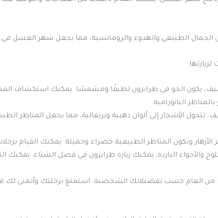
رنامج شهر العسل. يمكنك القيام بالعديد من الفعاليات والتوقف عند
ين الجمال الطبيعي والهدوء والرومانسية، مما يجعل شهر العسل في
زيارتها:
 يكون الجو في طرابزون لطيفًا ومشمسًا. يمكنك استكشاف المناظر
المناظر البانورامية.
، تتحول الأشجار إلى ألوان ذهبية وبرتقالية، مما يجعل المناظر الطبي
زهر الأزهار وتكون المناظر الطبيعية خضراء وجميلة. يمكنك القيام ب
ثلوج والأجواء الباردة، يمكنك زيارة طرابزون في فصل الشتاء. يمكنك ال
ت من العام حسب تفضيلاتك الشخصية. استمتع برحلتك وأتمنى لك قض