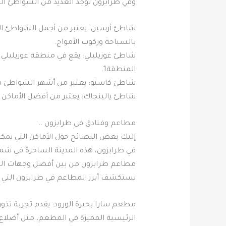
وفي طرابزون توجد العديد من الشواطئ ال
شاطئ أرسين: يعتبر من أجمل الشواطئ الهاد
بالسباحة وركوب الأمواج.
شاطئ غوزيليلي: يقع في منطقة غوزيليلي و
المنطقة1.
شاطئ كاستو: يعتبر من أشهر الشواطئ في طرابزون. يمتاز بعرضه الواسع (40 مترًا
شاطئ يالينجاك: يعتبر من أفضل الأماكن لر
مطاعم وفنادق في طرابزون ..
إليك بعض النصائح حول الأماكن التي يمكنك
في طرابزون، هذه المدينة الساحرة في شمال 
مطاعم طرابزون من بين أفضل وجهات التذو
نستكشف أبرز المطاعم في طرابزون التي تج
مطعم سارا بحيرة الورود: يقدم تجربة تذوق
الرئيسية المميزة في المطعم، مثل أضلاع 