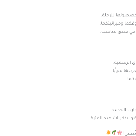
تُخصصونها للرحلة.
قكما وميزانيتكما.
مة في فندق مناسب.
ق الرسمية.
بتها سويًّا.
كما.
رب الجديدة.
وا بذكريات هذه الفترة.
ُنسى!