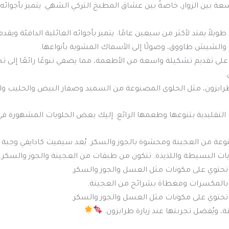
بين الزوار، خاصةً بين عشاق المطبخ التركي الشهي. يتميز بأجوائه ال
يلاً يمتد لأكثر من سبعين عامًا. يتميز بأجوائه العائلية الدافئة وي
 والشيش طاووق، وصولًا إلى الأسماك المشوية بأنواعها.
ى تقديم تشكيلة واسعة من الأطعمة، مما يضفي تنوعًا رائعًا إلى تجرب
طرابزون، مثل الحلوى المصنوعة من السميد وصفار البيض والحليب والف
ت التقليدية بتنوعها وطعمها الرائع. إليك بعض الحلويات المشهورة ف
وعة من العجينة ومحشوة بالجوز والسكر. يُعد سيميت كادايفي وجبة خ
ويات البسيطة واللذيذة. تتكون من طبقات من العجينة والجوز والسكر.
تحتوي على مكونات مثل العسل والجوز والسكر.
بالمكسرات ومغطاة بشرائح من العجينة.
تحتوي على مكونات مثل العسل والجوز والسكر.
 ويُفضل تجربتها عند زيارة طرابزون.