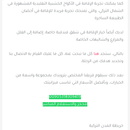
كما يمكنك تجربة الإقامة في الأكواخ الخشبية التقليدية المشهورة في
الشمال التركي، والتي تمنحك تجربة فريدة للإقامة في أحضان
الطبيعة الساحرة.
لديك أيضاً خيار الإقامة في شقق فندقية خاصة، إضافة إلى الفلل
والمزارع والشاليهات الخاصة.
بالتالي، ستجد
هنا
كل ما تبحث عنه، كل ما عليك القيام به الاتصال بنا
وتحديد هدفك من الرحلة،
بعد ذلك سيقوم فريقنا المختص بتزويدك بمجموعة واسعة من
الخيارات، وبأفضل الأسعار التي تناسب ميزانيتك.
00905318309419
للحجز والاستعلام المباشر
خريطة المدن التركية