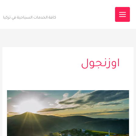
خطي
Destinations Tourism
لى
كافة الخدمات السياحية في تركيا
لمحتوى
اوزنجول
رحلة
مرتفعات
السلطان
مراد
–
جولة