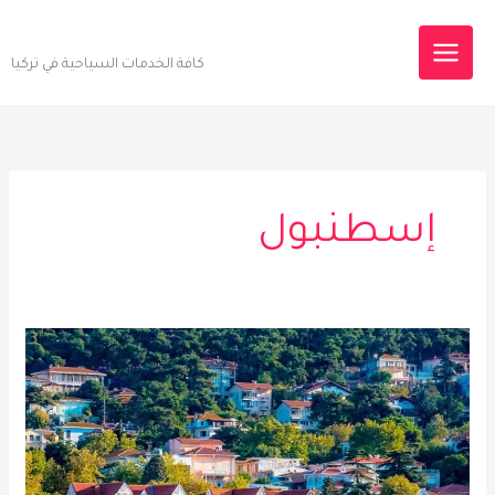
خطي
Destinations Tourism
لى
كافة الخدمات السياحية في تركيا
لمحتوى
إسطنبول
رحلة
جزر
الأميرات
–
رحلات
يومية