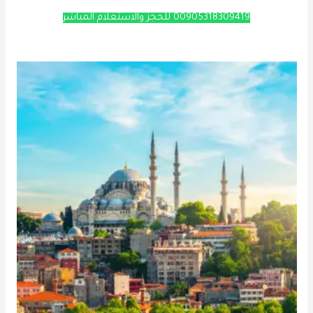
00905318309419 للحجز والاستعلام المباشر