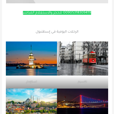
00905318309419 للحجز والاستعلام المباشر
الرحلات اليومية في إسطنبول
تقسيم
اسكودار