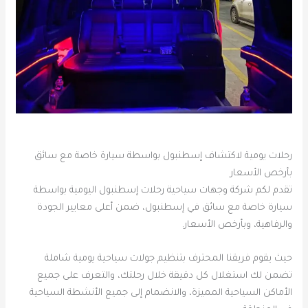
رحلات يومية لاكتشاف إسطنبول بواسطة سيارة خاصة مع سائق
بأرخص الأسعار
تقدم لكم شركة وجهات سياحية رحلات إسطنبول اليومية بواسطة
سيارة خاصة مع سائق في إسطنبول، ضمن أعلى معايير الجودة
والرفاهية، وبأرخص الأسعار.
حيث يقوم فريقنا المحترف بتنظيم جولات سياحية يومية شاملة
تضمن لك استغلال كل دقيقة خلال رحلتك، والتعرف على جميع
الأماكن السياحية المميزة، والانضمام إلى جميع الأنشطة السياحية