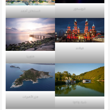
البوسفور
السلطان أحمد
فيالاند
فلوريا
جزر الأميرات
شيلا واغوا