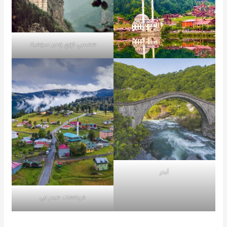
همسي كوي ودير سوميلا
آيدر
مرتفعات حيدر نبي