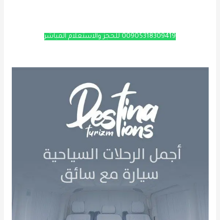
00905318309419 للحجز والاستعلام المباشر