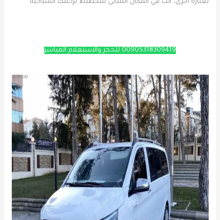
بعبارة أخرى، أنت في المكان المثالي للتخطيط لرحلتك السياحية.
00905318309419 للحجز والاستعلام المباشر